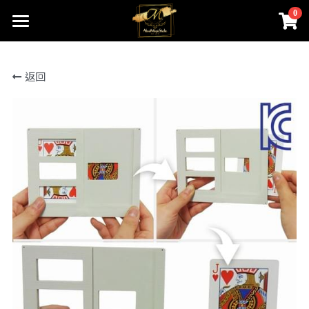
0
×
商品分類
首頁
返回
關於我們
所有商品分類
線上魔術店
創辦人的話
ABOUTMAGIC團隊
James Ng Master Courses
聯絡我們
一對一魔術訓練課程
小一面試魔術培訓班
尖子課程簡介
Winners Circle
到校服務
課程收費
魔術表演
鄧鏡波書院 60鑽禧校慶
近距離魔術課程
STEM魔術班
長者學苑-長幼共融計劃
專業魔術表演