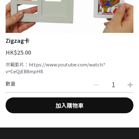
舞台魔術訓練課程
魔幻生日派對
企業員工魔術培訓/大型魔術道具租借
ZOOM 訓練課程
婚禮魔術表演
中國古彩戲法
Zigzag卡
中秋節及國慶
過往活動相冊
HK$25.00
主辦魔術活動
示範影片：https://www.youtube.com/watch?
十八區之魔術市集
v=CeQjEB8mpH8
數量
魔術義工服務
About Magic會員制
加入購物車
傳媒訪問
招聘職位