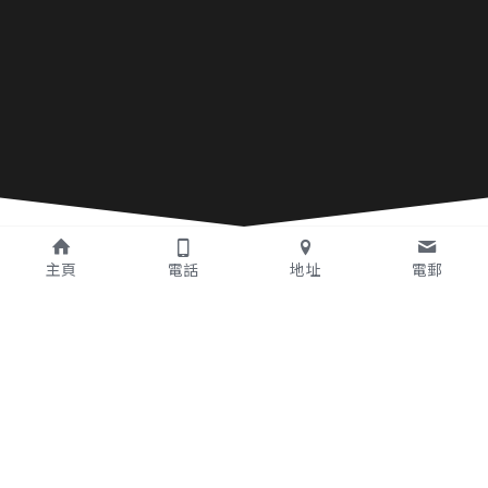
主頁
電話
地址
電郵
活動花絮
老友紀們珍貴時刻