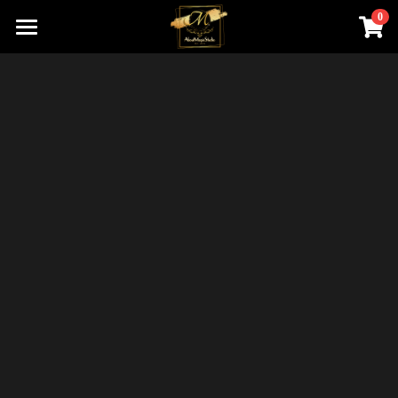
0
×
商品分類
首頁
關於我們
所有商品分類
線上魔術店
創辦人的話
ABOUTMAGIC團隊
James Ng Master Courses
聯絡我們
一對一魔術訓練課程
小一面試魔術培訓班
尖子課程簡介
Winners Circle
到校服務
課程收費
魔術表演
鄧鏡波書院 60鑽禧校慶
近距離魔術課程
STEM魔術班
長者學苑-長幼共融計劃
專業魔術表演