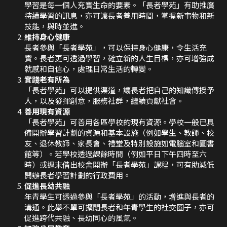
學習是每一個人充實生命的要素。「長者學苑」有助推廣
持續學習的訊息，亦可讓長者善用時間，掌握新事物和新
技能，與時並進。
維持身心健康
長者參與「長者學苑」，可以保持身心健康，令生活充
實。長者更可透過學習，確立新的人生目標，亦可增強成
就感和自信心，處理日常生活的轉變。
實踐老有所為
「長者學苑」可以提供渠道，讓長者把自己的知識傳授予
人，以及發揮創意，服務社群，繼續貢獻社會。
善用現有資源
「長者學苑」可善用各區學校的現有資源。學校一般已具
備開辦學習計劃的資源和基本設施（例如學生、教師、校
友、退休教師、家長會、禮堂及特別設施如電腦室和圖書
館等）。若學校透過課餘時間（例如平日下午四時至六
時）或週末借出校舍開辦「長者學苑」課程，可有助減低
開辦長者學習計劃的行政費用。
促進長幼共融
年青學生可透過參與「長者學苑」的活動，增進與長者的
溝通。此舉不單可擴闊長者和年青學生的社交圈子，亦可
促進跨代共融、長幼同心的風氣。