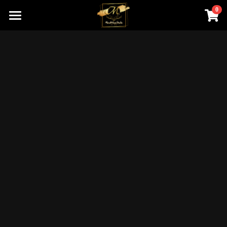
0
×
商品分類
首頁
關於我們
所有商品分類
線上魔術店
創辦人的話
ABOUTMAGIC團隊
James Ng Master Courses
聯絡我們
一對一魔術訓練課程
小一面試魔術培訓班
尖子課程簡介
Winners Circle
到校服務
課程收費
魔術表演
鄧鏡波書院 60鑽禧校慶
近距離魔術課程
STEM魔術班
長者學苑-長幼共融計劃
專業魔術表演