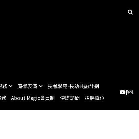
0
魔術培訓班
到校服務
魔術表演
…
0
服務
魔術表演
長者學苑-長幼共融計劃
服務
About Magic會員制
傳媒訪問
招聘職位