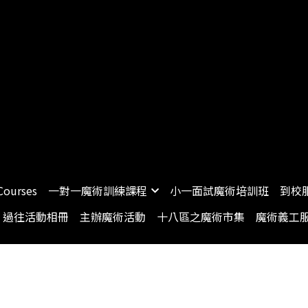
James Ng Master Courses
一對一魔術訓練課程
小一面試
 Courses
一對一魔術訓練課程
小一面試魔術培訓班
到校
過往活動相冊
主辦魔術活動
十八區之魔術市集
魔術義工