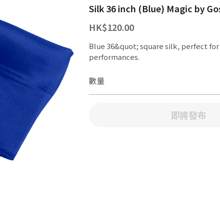
我們願意用「十年磨一劍」
只要有關於
魔術
ABOUT MAGIC
係你 妳 
最好選擇!