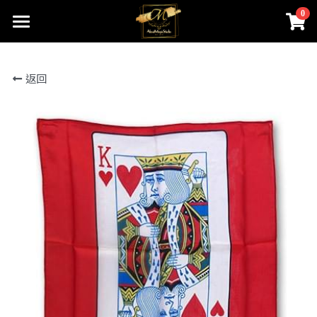
0
×
商品分類
首頁
返回
關於我們
所有商品分類
線上魔術店
創辦人的話
ABOUTMAGIC團隊
James Ng Master Courses
聯絡我們
一對一魔術訓練課程
小一面試魔術培訓班
尖子課程簡介
Winners Circle
到校服務
課程收費
魔術表演
鄧鏡波書院 60鑽禧校慶
近距離魔術課程
STEM魔術班
長者學苑-長幼共融計劃
專業魔術表演