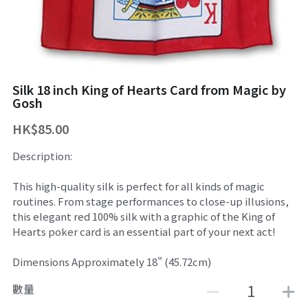
舞台魔術訓練課程
魔幻生日派對
企業員工魔術培訓/大型魔術道具租借
ZOOM 訓練課程
婚禮魔術表演
中國古彩戲法
Silk 18 inch King of Hearts Card from Magic by
中秋節及國慶
過往活動相冊
Gosh
主辦魔術活動
HK$85.00
Description:
十八區之魔術市集
This high-quality silk is perfect for all kinds of magic
魔術義工服務
routines. From stage performances to close-up illusions,
this elegant red 100% silk with a graphic of the King of
About Magic會員制
Hearts poker card is an essential part of your next act!
傳媒訪問
Dimensions Approximately 18" (45.72cm)
招聘職位
數量