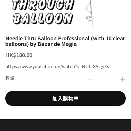
舞台魔術訓練課程
魔幻生日派對
企業員工魔術培訓/大型魔術道具租借
ZOOM 訓練課程
婚禮魔術表演
中國古彩戲法
Needle Thru Balloon Professional (with 10 clear
中秋節及國慶
過往活動相冊
balloons) by Bazar de Magia
主辦魔術活動
HK$180.00
https://www.youtube.com/watch?v=NUIaGAjgyXs
十八區之魔術市集
數量
魔術義工服務
About Magic會員制
加入購物車
傳媒訪問
招聘職位