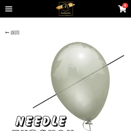
0
×
商品分類
首頁
返回
關於我們
所有商品分類
線上魔術店
創辦人的話
ABOUTMAGIC團隊
James Ng Master Courses
聯絡我們
一對一魔術訓練課程
小一面試魔術培訓班
尖子課程簡介
Winners Circle
到校服務
課程收費
魔術表演
鄧鏡波書院 60鑽禧校慶
近距離魔術課程
STEM魔術班
長者學苑-長幼共融計劃
專業魔術表演