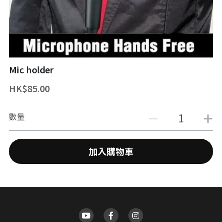
舞台魔術訓練課程
魔幻生日派對
企業員工魔術培訓/大型魔術道具租借
ZOOM 訓練課程
婚禮魔術表演
中國古彩戲法
中秋節及國慶
過往活動相冊
Mic holder
HK$85.00
主辦魔術活動
十八區之魔術市集
數量
魔術義工服務
加入購物車
About Magic會員制
傳媒訪問
招聘職位