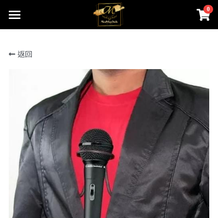
0
×
商品分類
首頁
返回
關於我們
所有商品分類
線上魔術店
創辦人的話
ABOUTMAGIC團隊
James Ng Master Courses
聯絡我們
一對一魔術訓練課程
小一面試魔術培訓班
尖子課程簡介
Winners Circle
到校服務
課程收費
魔術表演
鄧鏡波書院 60鑽禧校慶
近距離魔術課程
STEM魔術班
長者學苑-長幼共融計劃
專業魔術表演