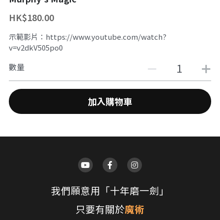
HK$180.00
舞台魔術訓練課程
魔幻生日派對
企業員工魔術培訓/大型魔術道具租借
示範影片：https://www.youtube.com/watch?
ZOOM 訓練課程
婚禮魔術表演
中國古彩戲法
v=v2dkV505po0
中秋節及國慶
過往活動相冊
數量
主辦魔術活動
加入購物車
十八區之魔術市集
魔術義工服務
About Magic會員制
傳媒訪問
我們願意用「十年磨一劍」
招聘職位
只要有關於
魔術