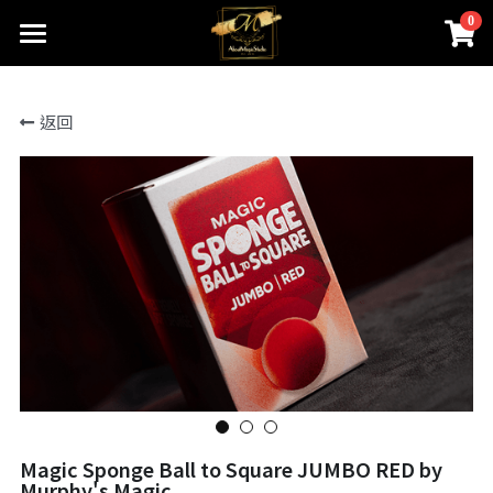
0
×
商品分類
首頁
返回
關於我們
所有商品分類
線上魔術店
創辦人的話
ABOUTMAGIC團隊
James Ng Master Courses
聯絡我們
一對一魔術訓練課程
小一面試魔術培訓班
尖子課程簡介
Winners Circle
到校服務
課程收費
魔術表演
鄧鏡波書院 60鑽禧校慶
Magic Sponge Ball to Square JUMBO RED by
近距離魔術課程
STEM魔術班
長者學苑-長幼共融計劃
專業魔術表演
Murphy's Magic