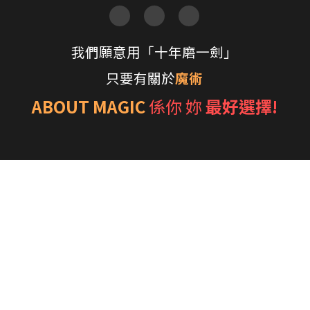
JL Wand Giggle Stick
HK$20.00
示範影片：https://www.youtube.com/
v=d48c6V2sWNs
數量
加入購物車