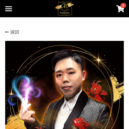
0
×
商品分類
首頁
返回
關於我們
所有商品分類
線上魔術店
創辦人的話
ABOUTMAGIC團隊
James Ng Master Courses
聯絡我們
一對一魔術訓練課程
小一面試魔術培訓班
尖子課程簡介
Winners Circle
到校服務
課程收費
魔術表演
鄧鏡波書院 60鑽禧校慶
近距離魔術課程
STEM魔術班
長者學苑-長幼共融計劃
專業魔術表演