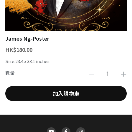
舞台魔術訓練課程
魔幻生日派對
企業員工魔術培訓/大型魔術道具租借
ZOOM 訓練課程
婚禮魔術表演
中國古彩戲法
James Ng-Poster
中秋節及國慶
過往活動相冊
HK$180.00
主辦魔術活動
Size:23.4 x 33.1 inches
十八區之魔術市集
數量
魔術義工服務
加入購物車
About Magic會員制
傳媒訪問
招聘職位