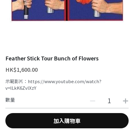
舞台魔術訓練課程
魔幻生日派對
企業員工魔術培訓/大型魔術道具租借
ZOOM 訓練課程
婚禮魔術表演
中國古彩戲法
中秋節及國慶
過往活動相冊
主辦魔術活動
Feather Stick Tour Bunch of Flowers
十八區之魔術市集
HK$1,600.00
示範影片：https://www.youtube.com/watch?
魔術義工服務
v=lLkK6ZvlXzY
About Magic會員制
數量
傳媒訪問
加入購物車
招聘職位