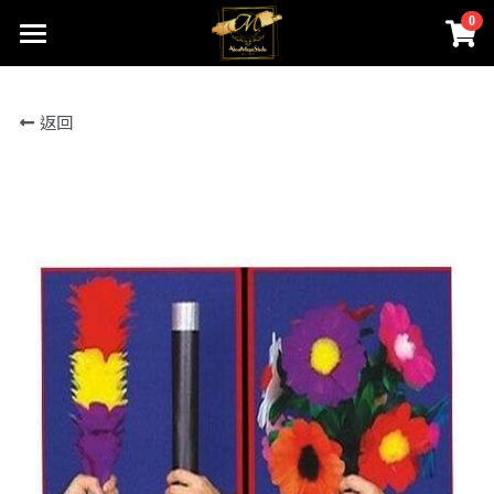
0
×
商品分類
首頁
返回
關於我們
所有商品分類
線上魔術店
創辦人的話
ABOUTMAGIC團隊
James Ng Master Courses
聯絡我們
一對一魔術訓練課程
小一面試魔術培訓班
尖子課程簡介
Winners Circle
到校服務
課程收費
魔術表演
鄧鏡波書院 60鑽禧校慶
近距離魔術課程
STEM魔術班
長者學苑-長幼共融計劃
專業魔術表演