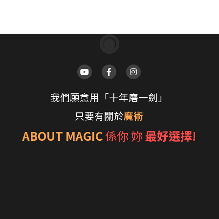
Dual-Deck Holder by Geek Joh
Magic
HK$240.00
示範影片：https://www.youtube.com/
v=W7Ds5kbSAG4
數量
加入購物車