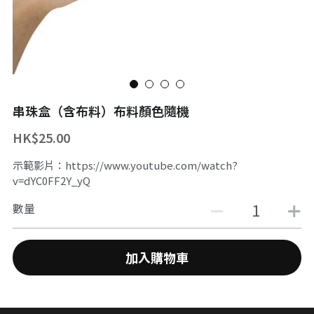
舞台魔術訓練課程
魔幻生日派對
企業員工魔術培訓/大型魔術道具租借
ZOOM 訓練課程
婚禮魔術表演
中國古彩戲法
中秋節及國慶
過往活動相冊
串珠盒（含布料）布料顏色隨機
主辦魔術活動
HK$25.00
十八區之魔術市集
示範影片：https://www.youtube.com/watch?
v=dYC0FF2Y_yQ
魔術義工服務
數量
About Magic會員制
加入購物車
傳媒訪問
招聘職位