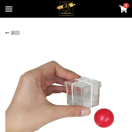
0
×
商品分類
首頁
返回
關於我們
所有商品分類
線上魔術店
創辦人的話
ABOUTMAGIC團隊
James Ng Master Courses
聯絡我們
一對一魔術訓練課程
小一面試魔術培訓班
尖子課程簡介
Winners Circle
到校服務
課程收費
魔術表演
鄧鏡波書院 60鑽禧校慶
近距離魔術課程
STEM魔術班
長者學苑-長幼共融計劃
專業魔術表演