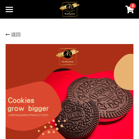
0
×
商品分類
首頁
返回
關於我們
所有商品分類
線上魔術店
創辦人的話
ABOUTMAGIC團隊
James Ng Master Courses
聯絡我們
一對一魔術訓練課程
小一面試魔術培訓班
尖子課程簡介
Winners Circle
到校服務
課程收費
魔術表演
鄧鏡波書院 60鑽禧校慶
近距離魔術課程
STEM魔術班
長者學苑-長幼共融計劃
專業魔術表演