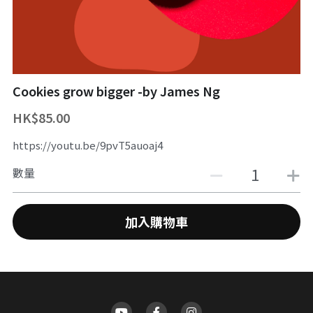
舞台魔術訓練課程
魔幻生日派對
企業員工魔術培訓/大型魔術道具租借
ZOOM 訓練課程
婚禮魔術表演
中國古彩戲法
Cookies grow bigger -by James Ng
中秋節及國慶
過往活動相冊
HK$85.00
主辦魔術活動
https://youtu.be/9pvT5auoaj4
十八區之魔術市集
數量
魔術義工服務
加入購物車
About Magic會員制
傳媒訪問
招聘職位