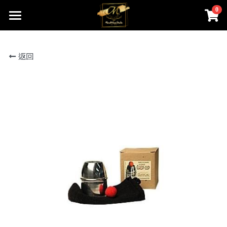
0
×
商品分類
首頁
返回
關於我們
所有商品分類
線上魔術店
創辦人的話
ABOUTMAGIC團隊
James Ng Master Courses
聯絡我們
一對一魔術訓練課程
小一面試魔術培訓班
尖子課程簡介
Winners Circle
到校服務
課程收費
魔術表演
鄧鏡波書院 60鑽禧校慶
近距離魔術課程
STEM魔術班
長者學苑-長幼共融計劃
專業魔術表演