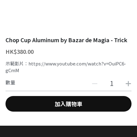
舞台魔術訓練課程
魔幻生日派對
企業員工魔術培訓/大型魔術道具租借
ZOOM 訓練課程
婚禮魔術表演
中國古彩戲法
Chop Cup Aluminum by Bazar de Magia - Trick
中秋節及國慶
過往活動相冊
HK$380.00
主辦魔術活動
示範影片：https://www.youtube.com/watch?v=OuiPC6-
十八區之魔術市集
gCmM
數量
魔術義工服務
About Magic會員制
加入購物車
傳媒訪問
招聘職位