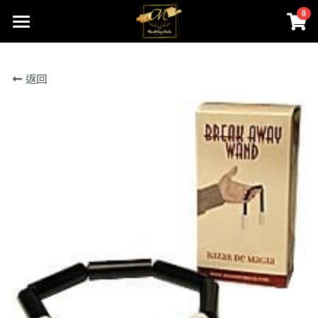
0
×
商品分類
首頁
返回
關於我們
所有商品分類
線上魔術店
創辦人的話
ABOUTMAGIC團隊
James Ng Master Courses
聯絡我們
一對一魔術訓練課程
小一面試魔術培訓班
尖子課程簡介
Winners Circle
到校服務
課程收費
魔術表演
鄧鏡波書院 60鑽禧校慶
近距離魔術課程
STEM魔術班
長者學苑-長幼共融計劃
專業魔術表演