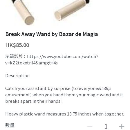
舞台魔術訓練課程
魔幻生日派對
企業員工魔術培訓/大型魔術道具租借
ZOOM 訓練課程
婚禮魔術表演
中國古彩戲法
Break Away Wand by Bazar de Magia
中秋節及國慶
過往活動相冊
HK$85.00
主辦魔術活動
示範影片：https://www.youtube.com/watch?
v=kZ2tekxtnl4&amp;t=4s
十八區之魔術市集
Description:
魔術義工服務
Catch your assistant by surprise (to everyone&#39;s
About Magic會員制
amusement) when you hand them your magic wand and it
breaks apart in their hands!
傳媒訪問
Heavy plastic wand measures 13.75 inches when together.
招聘職位
數量